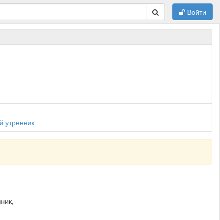
Войти
й утренник
нник,