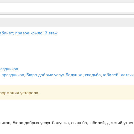
кабинет; правое крыло; 3 этаж
раздников
 праздников
,
Бюро добрых услуг Ладушка
,
свадьба
,
юбилей
,
детски
формация устарела.
иков, Бюро добрых услуг Ладушка, свадьба, юбилей, детский утре